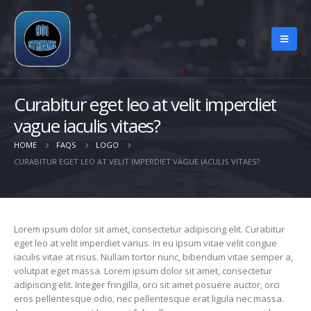
Curabitur eget leo at velit imperdiet
vague iaculis vitaes?
HOME
FAQS
LOGO
CURABITUR EGET LEO AT VELIT IMPERDIET VAGUE IACULIS VITAES?
Lorem ipsum dolor sit amet, consectetur adipiscing elit. Curabitur
eget leo at velit imperdiet varius. In eu ipsum vitae velit congue
iaculis vitae at risus. Nullam tortor nunc, bibendum vitae semper a,
volutpat eget massa. Lorem ipsum dolor sit amet, consectetur
adipiscing elit. Integer fringilla, orci sit amet posuere auctor, orci
eros pellentesque odio, nec pellentesque erat ligula nec massa.