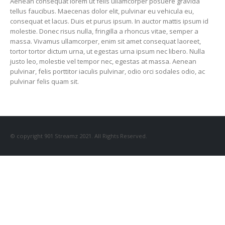
Aenean consequat lorem ut felis ullamcorper posuere gravida
tellus faucibus. Maecenas dolor elit, pulvinar eu vehicula eu,
consequat et lacus. Duis et purus ipsum. In auctor mattis ipsum id
molestie. Donec risus nulla, fringilla a rhoncus vitae, semper a
massa. Vivamus ullamcorper, enim sit amet consequat laoreet,
tortor tortor dictum urna, ut egestas urna ipsum nec libero. Nulla
justo leo, molestie vel tempor nec, egestas at massa. Aenean
pulvinar, felis porttitor iaculis pulvinar, odio orci sodales odio, ac
pulvinar felis quam sit.
© copyright 901 Streamz 2021. All Rights Reserved.